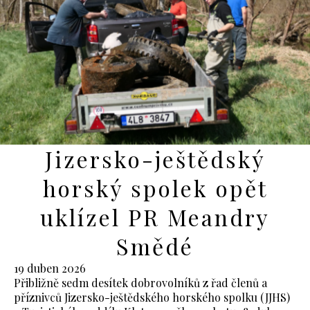
Jizersko-ještědský
horský spolek opět
uklízel PR Meandry
Smědé
19 duben 2026
Přibližně sedm desítek dobrovolníků z řad členů a
příznivců Jizersko-ještědského horského spolku (JJHS)