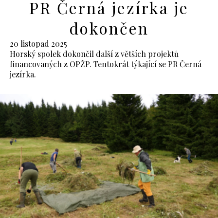
PR Černá jezírka je
dokončen
20 listopad 2025
Horský spolek dokončil další z větších projektů
financovaných z OPŽP. Tentokrát týkající se PR Černá
jezírka.