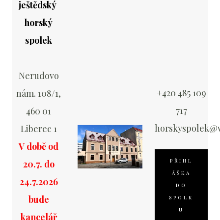
ještědský
horský
spolek
Nerudovo
+420 485 109
nám. 108/1,
717
460 01
horskyspolek@v
Liberec 1
V době od
PŘIHL
20.7. do
ÁŠKA
24.7.2026
DO
bude
SPOLK
U
kancelář