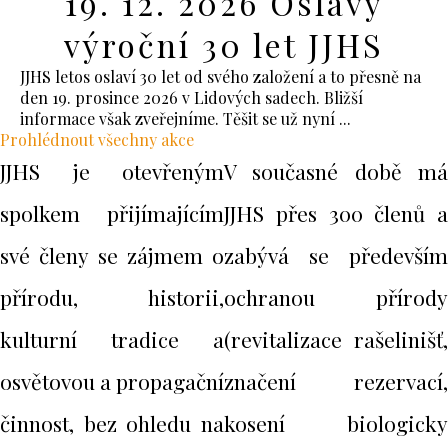
19. 12. 2026 Oslavy
výroční 30 let JJHS
JJHS letos oslaví 30 let od svého založení a to přesně na
den 19. prosince 2026 v Lidových sadech. Bližší
informace však zveřejníme. Těšit se už nyní ...
Prohlédnout všechny akce
JJHS je otevřeným
V současné době má
spolkem přijímajícím
JJHS přes 300 členů a
své členy se zájmem o
zabývá se především
přírodu, historii,
ochranou přírody
kulturní tradice a
(revitalizace rašelinišť,
osvětovou a propagační
značení rezervací,
činnost, bez ohledu na
kosení biologicky