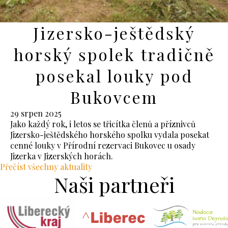
Jizersko-ještědský
horský spolek tradičně
posekal louky pod
Bukovcem
29 srpen 2025
Jako každý rok, i letos se třicítka členů a příznivců
Jizersko-ještědského horského spolku vydala posekat
cenné louky v Přírodní rezervaci Bukovec u osady
Jizerka v Jizerských horách.
Přečíst všechny aktuality
Naši partneři