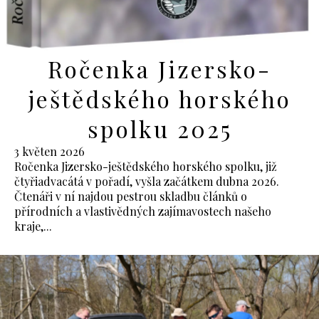
Ročenka Jizersko-
ještědského horského
spolku 2025
3 květen 2026
Ročenka Jizersko-ještědského horského spolku, již
čtyřiadvacátá v pořadí, vyšla začátkem dubna 2026.
Čtenáři v ní najdou pestrou skladbu článků o
přírodních a vlastivědných zajímavostech našeho
kraje,...