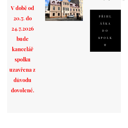
V době od
PŘIHL
20.7. do
ÁŠKA
24.7.2026
DO
bude
SPOLK
U
kancelář
spolku
uzavřena z
důvodu
dovolené.