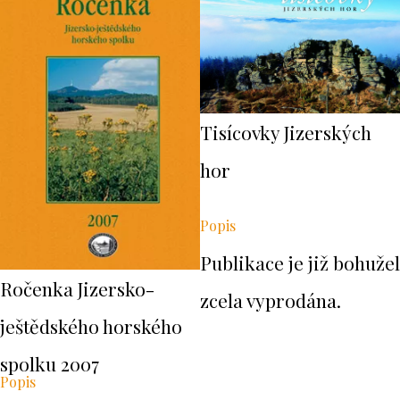
Tisícovky Jizerských
hor
Popis
Publikace je již bohužel
Ročenka Jizersko-
zcela vyprodána.
ještědského horského
spolku 2007
Popis