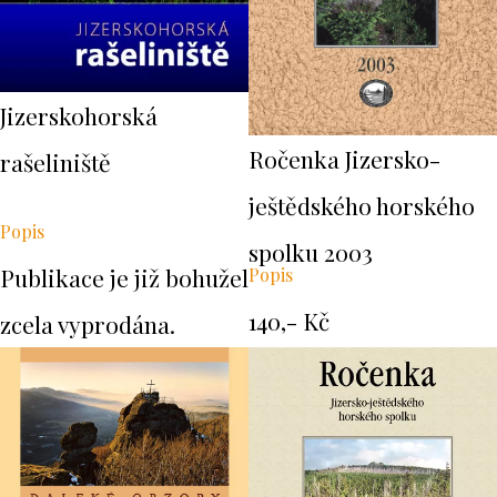
Jizerskohorská
Ročenka Jizersko-
rašeliniště
ještědského horského
Popis
spolku 2003
Publikace je již bohužel
Popis
140,- Kč
zcela vyprodána.