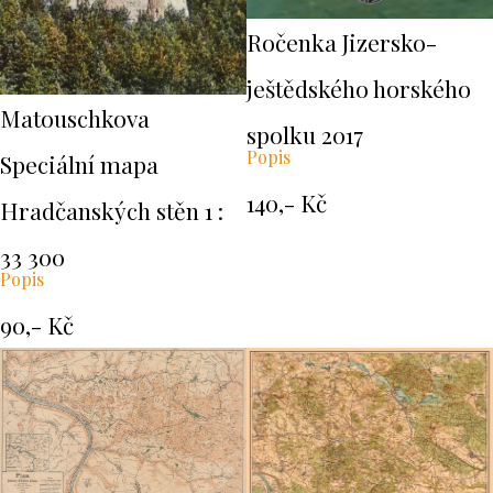
Ročenka Jizersko-
ještědského horského
Matouschkova
spolku 2017
Popis
Speciální mapa
140,- Kč
Hradčanských stěn 1 :
33 300
Popis
90,- Kč