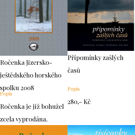
Připomínky zašlých
Ročenka Jizersko-
časů
ještědského horského
spolku 2008
Popis
Popis
280,- Kč
Ročenka je již bohužel
zcela vyprodána.