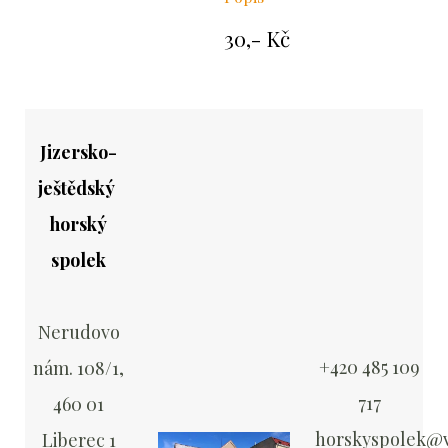
30,- Kč
Jizersko-
ještědský
horský
spolek
Nerudovo
+420 485 109
nám. 108/1,
717
460 01
horskyspolek@v
Liberec 1