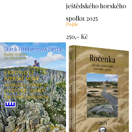
ještědského horského
spolku 2025
Popis
250,- Kč