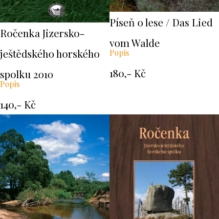
Píseň o lese / Das Lied
Ročenka Jizersko-
vom Walde
ještědského horského
Popis
180,- Kč
spolku 2010
Popis
140,- Kč