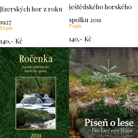
ještědského horského
Jizerských hor z roku
spolku 2011
1927
Popis
Popis
140,- Kč
140,- Kč