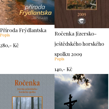
Příroda Frýdlantska
Ročenka Jizersko-
Popis
ještědského horského
280,- Kč
spolku 2009
Popis
140,- Kč