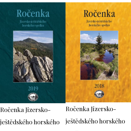
Ročenka Jizersko-
Ročenka Jizersko-
ještědského horského
ještědského horského