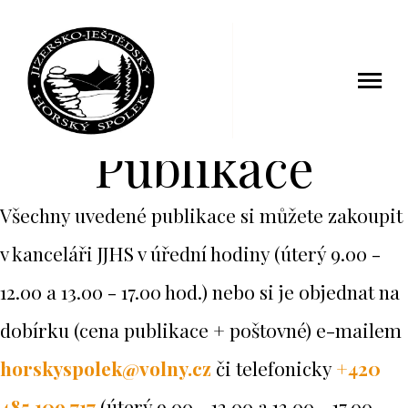
Publikace
Všechny uvedené publikace si můžete zakoupit
v kanceláři JJHS v úřední hodiny (úterý 9.00 -
12.00 a 13.00 - 17.00 hod.) nebo si je objednat na
dobírku (cena publikace + poštovné) e-mailem
horskyspolek@volny.cz
či telefonicky
+420
485 109 717
(úterý 9.00 - 12.00 a 13.00 - 17.00