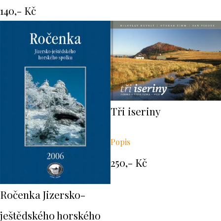
140,- Kč
Tři iseriny
Popis
250,- Kč
Ročenka Jizersko-
ještědského horského