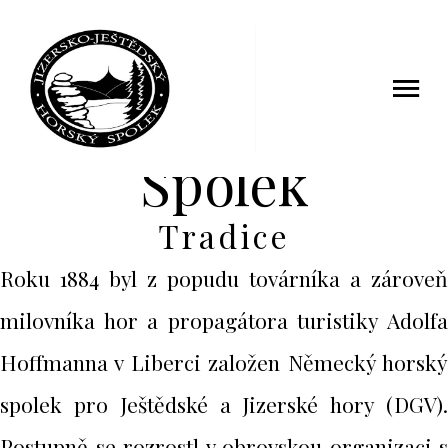
Spolek
Tradice
Roku 1884 byl z popudu továrníka a zároveň
milovníka hor a propagátora turistiky Adolfa
Hoffmanna v Liberci založen Německý horský
spolek pro Ještědské a Jizerské hory (DGV).
Postupně se rozrostl v obrovskou organizaci s