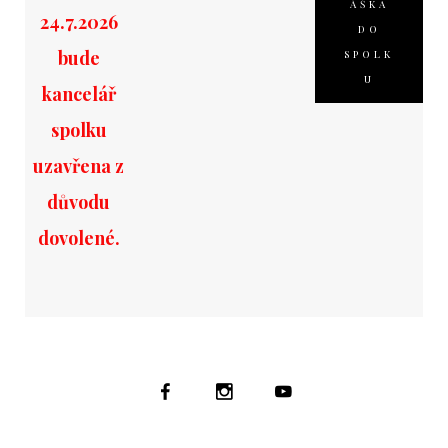
ÁŠKA
24.7.2026
DO
bude
SPOLK
U
kancelář
spolku
uzavřena z
důvodu
dovolené.