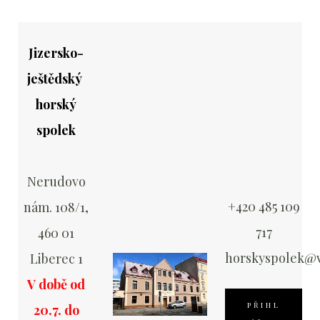
Jizersko-
ještědský
horský
spolek
Nerudovo
+420 485 109
nám. 108/1,
717
460 01
horskyspolek@v
Liberec 1
V době od
PŘIHL
20.7. do