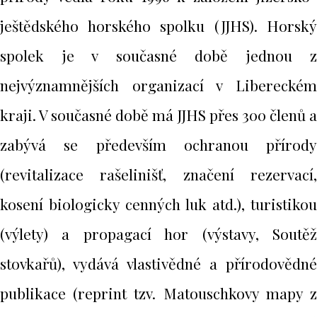
ještědského horského spolku (JJHS). Horský
spolek je v současné době jednou z
nejvýznamnějších organizací v Libereckém
kraji. V současné době má JJHS přes 300 členů a
zabývá se především ochranou přírody
(revitalizace rašelinišť, značení rezervací,
kosení biologicky cenných luk atd.), turistikou
(výlety) a propagací hor (výstavy, Soutěž
stovkařů), vydává vlastivědné a přírodovědné
publikace (reprint tzv. Matouschkovy mapy z