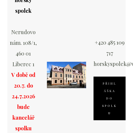
horský
spolek
Nerudovo
+420 485 109
nám. 108/1,
717
460 01
horskyspolek@v
Liberec 1
V době od
PŘIHL
20.7. do
ÁŠKA
24.7.2026
DO
bude
SPOLK
U
kancelář
spolku