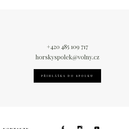
+420 485 109 717
horskyspolek@volny.cz
PŘIHLÁŠKA DO SPOLKU