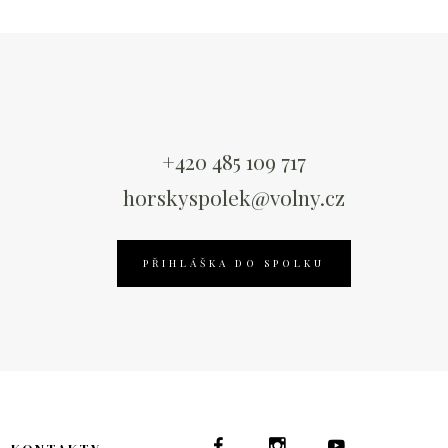
+420 485 109 717
horskyspolek@volny.cz
PŘIHLÁŠKA DO SPOLKU