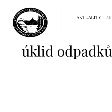
AKTUALITY
AK
úklid odpadk