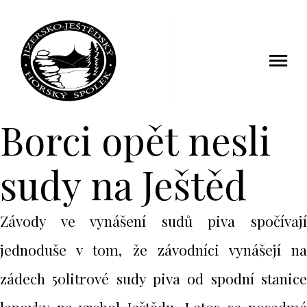
20 září 2014
Borci opět nesli
sudy na Ještěd
Závody ve vynášení sudů piva spočívají
jednoduše v tom, že závodníci vynášejí na
zádech 50litrové sudy piva od spodní stanice