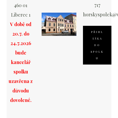
717
460 01
horskyspolek@v
Liberec 1
V době od
PŘIHL
20.7. do
ÁŠKA
24.7.2026
DO
bude
SPOLK
U
kancelář
spolku
uzavřena z
důvodu
dovolené.