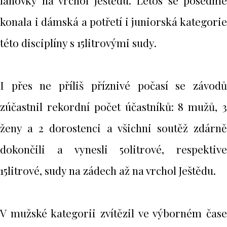
lanovky na vrchol Ještědu. Letos se posedmé
konala i dámská a potřetí i juniorská kategorie
této disciplíny s 15litrovými sudy.
I přes ne příliš příznivé počasí se závodů
zúčastnil rekordní počet účastníků: 8 mužů, 3
ženy a 2 dorostenci a všichni soutěž zdárně
dokončili a vynesli 50litrové, respektive
15litrové, sudy na zádech až na vrchol Ještědu.
V mužské kategorii zvítězil ve výborném čase