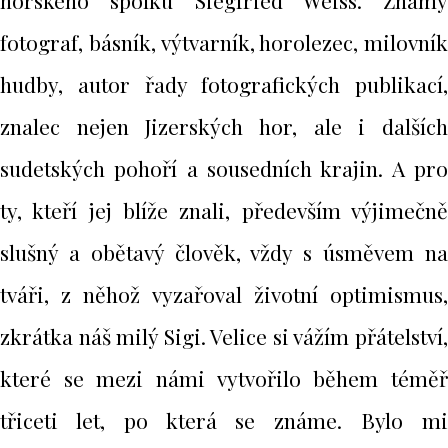
horského spolku Siegfried Weiss. Známý
fotograf, básník, výtvarník, horolezec, milovník
hudby, autor řady fotografických publikací,
znalec nejen Jizerských hor, ale i dalších
sudetských pohoří a sousedních krajin. A pro
ty, kteří jej blíže znali, především výjimečně
slušný a obětavý člověk, vždy s úsměvem na
tváři, z něhož vyzařoval životní optimismus,
zkrátka náš milý Sigi. Velice si vážím přátelství,
které se mezi námi vytvořilo během téměř
třiceti let, po která se známe. Bylo mi