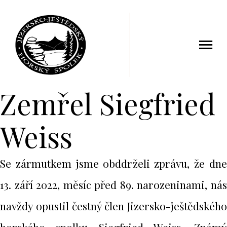
15 září 2022
Zemřel Siegfried
Weiss
Se zármutkem jsme obddrželi zprávu, že dne
13. září 2022, měsíc před 89. narozeninami, nás
navždy opustil čestný člen Jizersko-ještědského