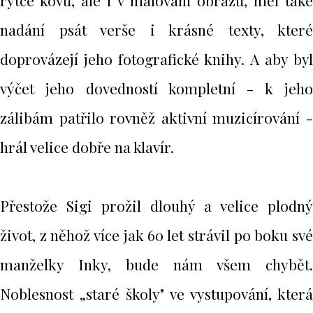
rytce kovů, ale i v malování obrazů, měl také
nadání psát verše i krásné texty, které
doprovázejí jeho fotografické knihy. A aby byl
výčet jeho dovedností kompletní - k jeho
zálibám patřilo rovněž aktivní muzicírování -
hrál velice dobře na klavír.
Přestože Sigi prožil dlouhý a velice plodný
život, z něhož více jak 60 let strávil po boku své
manželky Inky, bude nám všem chybět.
Noblesnost „staré školy" ve vystupování, která