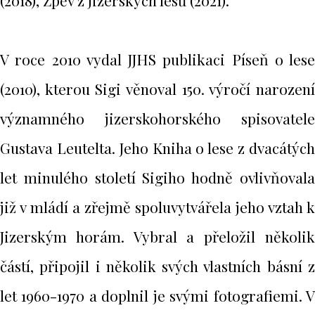
(2018), Zpěv z jizerských lesů (2021).
V roce 2010 vydal JJHS publikaci Píseň o lese
(2010), kterou Sigi věnoval 150. výročí narození
významného jizerskohorského spisovatele
Gustava Leutelta. Jeho Kniha o lese z dvacátých
let minulého století Sigiho hodně ovlivňovala
již v mládí a zřejmě spoluvytvářela jeho vztah k
Jizerským horám. Vybral a přeložil několik
částí, připojil i několik svých vlastních básní z
let 1960-1970 a doplnil je svými fotografiemi. V