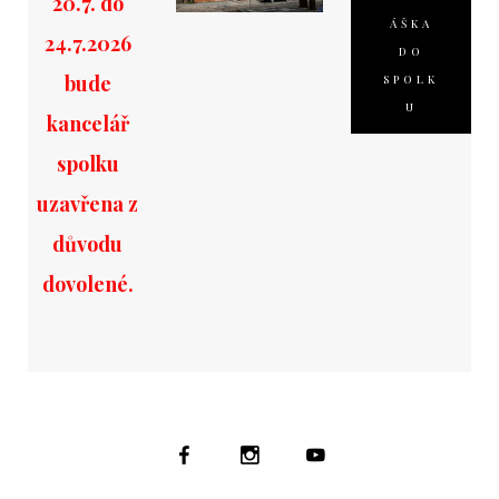
20.7. do
ÁŠKA
24.7.2026
DO
bude
SPOLK
U
kancelář
spolku
uzavřena z
důvodu
dovolené.