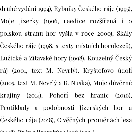
druhé vydání 1994), Rybníky Českého ráje (1995),
Moje Jizerky (1996, reedice rozšířená i o
polskou stranu hor vyšla v roce 2000), Skály
Českého ráje (1998, s texty místních horolezců),
Lužické a Žitavské hory (1998), Kouzelný Český
ráj (2001, text M. Nevrlý), Kryštofovo údolí
(2005, text M. Nevrlý a B. Nuska), Moje důvěrné
krajiny (2014), Pohoří bez hranic (2016),
Protiklady a podobnosti Jizerských hor a
Českého ráje (2018), O věčných proměnách lesa