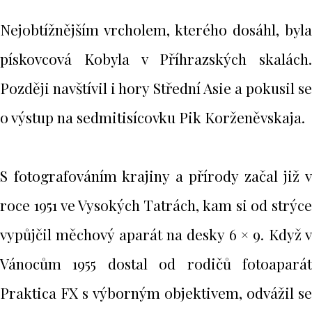
Nejobtížnějším vrcholem, kterého dosáhl, byla
pískovcová Kobyla v Příhrazských skalách.
Později navštívil i hory Střední Asie a pokusil se
o výstup na sedmitisícovku Pik Korženěvskaja.
S fotografováním krajiny a přírody začal již v
roce 1951 ve Vysokých Tatrách, kam si od strýce
vypůjčil měchový aparát na desky 6 × 9. Když v
Vánocům 1955 dostal od rodičů fotoaparát
Praktica FX s výborným objektivem, odvážil se