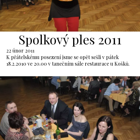
Spolkový ples 2011
22 únor 2011
K přátelskému posezení jsme se opět sešli v pátek
18.2.2010 ve 20.00 v tanečním sále restaurace u Košků.