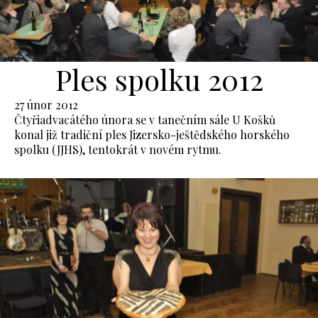
Ples spolku 2012
27 únor 2012
Čtyřiadvacátého února se v tanečním sále U Košků
konal již tradiční ples Jizersko-ještědského horského
spolku (JJHS), tentokrát v novém rytmu.