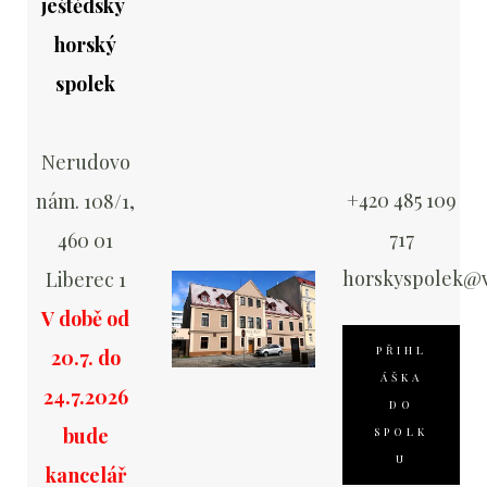
ještědský
horský
spolek
Nerudovo
+420 485 109
nám. 108/1,
717
460 01
horskyspolek@v
Liberec 1
V době od
PŘIHL
20.7. do
ÁŠKA
24.7.2026
DO
bude
SPOLK
U
kancelář