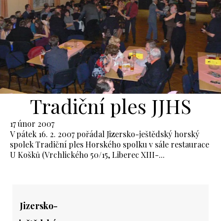
Tradiční ples JJHS
17 únor 2007
V pátek 16. 2. 2007 pořádal Jizersko-ještědský horský
spolek Tradiční ples Horského spolku v sále restaurace
U Košků (Vrchlického 50/15, Liberec XIII-...
Jizersko-