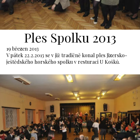
Ples Spolku 2013
19 březen 2013
V pátek 22.2.2013 se v již tradičně konal ples Jizersko-
ještědského horského spolku v resturaci U Košků.