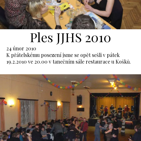
Ples JJHS 2010
24 únor 2010
K přátelskému posezení jsme se opět sešli v pátek
19.2.2010 ve 20.00 v tanečním sále restaurace u Košků.