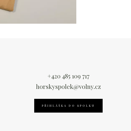
+420 485 109 717
horskyspolek@volny.cz
PŘIHLÁŠKA DO SPOLKU