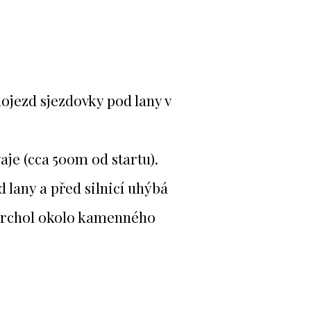
ojezd sjezdovky pod lany v
je (cca 500m od startu).
 lany a před silnicí uhýbá
a vrchol okolo kamenného