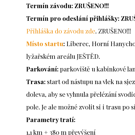
Termín závodu: ZRUŠENO!!!
Termín pro odeslání přihlášky: ZRU
Přihláška do závodu zde
. ZRUŠENO!!!
Místo startu
:
Liberec, Horní Hanychov,
lyžařském areálu JEŠTĚD.
Parkování:
parkoviště u kabinkové la
Trasa:
start od nástupu na vlek na sje
doleva, aby se vyhnula přelézání svodi
pole. Je ale možné zvolit si i trasu po si
Parametry tratí:
1,1 km + 380 m převýšení