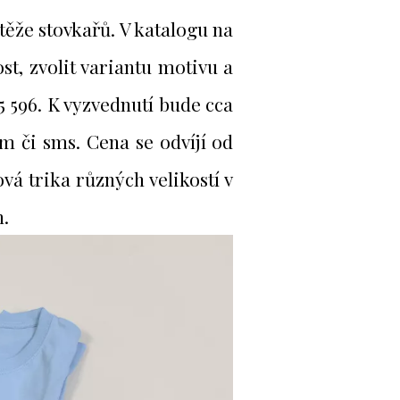
těže stovkařů. V katalogu na
ost, zvolit variantu motivu a
05 596. K vyzvednutí bude cca
 či sms. Cena se odvíjí od
vá trika různých velikostí v
n.