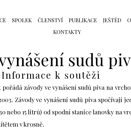
CE
SPOLEK
ČLENSTVÍ
PUBLIKACE
JEŠTĚD
O
KONTAKTY
vynášení sudů piv
Informace k soutěži
pořádá závody ve vynášení sudů piva na vrchol 
003. Závody ve vynášení sudů piva spočívají je
30 nebo 15 litrů) od spodní stanice lanovky na v
dítětem v krosně.