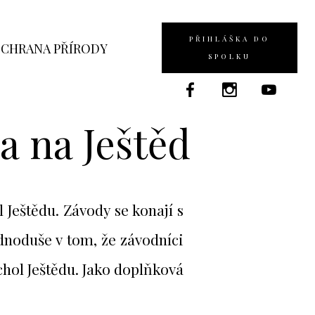
PŘIHLÁŠKA DO
CHRANA PŘÍRODY
SPOLKU
a na Ještěd
Ještědu. Závody se konají s
dnoduše v tom, že závodníci
rchol Ještědu. Jako doplňková