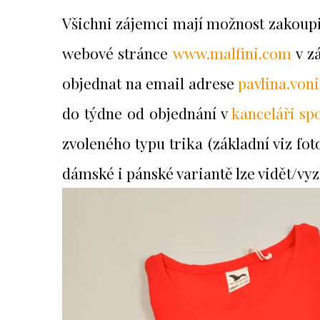
Všichni zájemci mají možnost zakoupit
webové stránce
www.malfini.com
v zá
objednat na email adrese
pavlina.vo
do týdne od objednání v
kanceláři sp
zvoleného typu trika (základní viz fot
dámské i pánské variantě lze vidět/vy