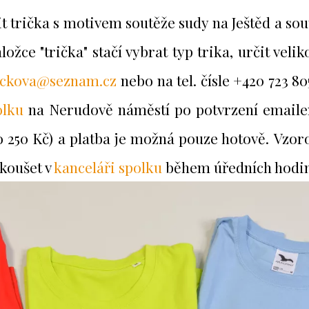
 trička s motivem soutěže sudy na Ještěd a sou
ložce "trička" stačí vybrat typ trika, určit velik
nickova@seznam.cz
nebo na tel. čísle +420 723 8
olku
na Nerudově náměstí po potvrzení emailem
o 250 Kč) a platba je možná pouze hotově. Vzoro
zkoušet v
kanceláři spolku
během úředních hodi