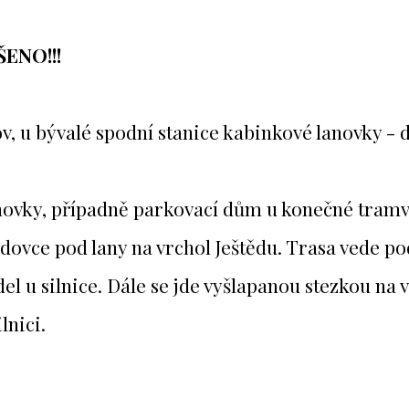
ŠENO!!!
 u bývalé spodní stanice kabinkové lanovky - d
novky, případně parkovací dům u konečné tramva
zdovce pod lany na vrchol Ještědu. Trasa vede pod
del u silnice. Dále se jde vyšlapanou stezkou n
lnici.