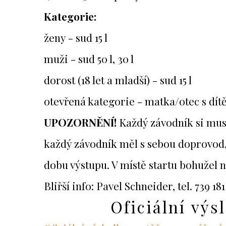
Kategorie:
ženy - sud 15 l
muži - sud 50 l, 30 l
dorost (18 let a mladší) - sud 15 l
otevřená kategorie - matka/otec s dít
UPOZORNĚNÍ!
Každý závodník si musí
každý závodník měl s sebou doprovod, 
dobu výstupu. V místě startu bohužel n
Bliřší info: Pavel Schneider, tel. 739 18
Oficiální výs