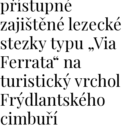
přístupné
zajištěné lezecké
stezky typu „Via
Ferrata“ na
turistický vrchol
Frýdlantského
cimbuří