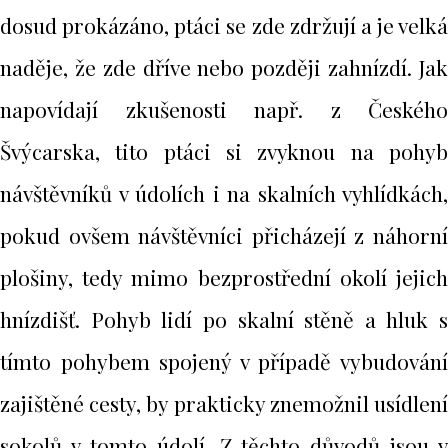
dosud prokázáno, ptáci se zde zdržují a je velká
naděje, že zde dříve nebo později zahnízdí. Jak
napovídají zkušenosti např. z Českého
Švýcarska, tito ptáci si zvyknou na pohyb
návštěvníků v údolích i na skalních vyhlídkách,
pokud ovšem návštěvníci přicházejí z náhorní
plošiny, tedy mimo bezprostřední okolí jejich
hnízdišť. Pohyb lidí po skalní stěně a hluk s
tímto pohybem spojený v případě vybudování
zajištěné cesty, by prakticky znemožnil usídlení
sokolů v tomto údolí. Z těchto důvodů jsou v