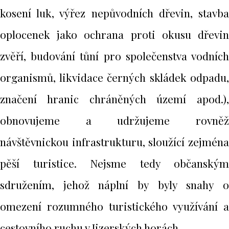
kosení luk, výřez nepůvodních dřevin, stavba
oplocenek jako ochrana proti okusu dřevin
zvěří, budování tůní pro společenstva vodních
organismů, likvidace černých skládek odpadu,
značení hranic chráněných území apod.),
obnovujeme a udržujeme rovněž
návštěvnickou infrastrukturu, sloužící zejména
pěší turistice. Nejsme tedy občanským
sdružením, jehož náplní by byly snahy o
omezení rozumného turistického využívání a
cestovního ruchu v Jizerských horách.