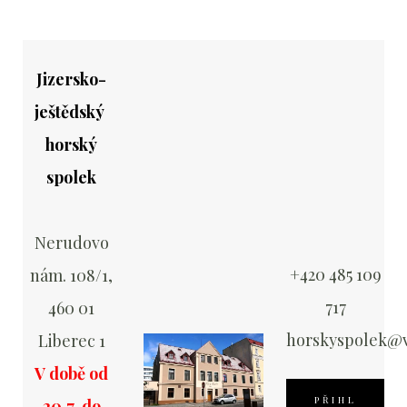
Jizersko-
ještědský
horský
spolek
Nerudovo
+420 485 109
nám. 108/1,
717
460 01
horskyspolek@v
Liberec 1
V době od
PŘIHL
20.7. do