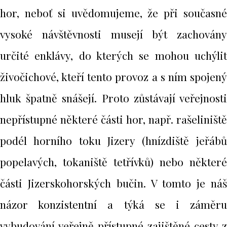
hor, neboť si uvědomujeme, že při současné
vysoké návštěvnosti musejí být zachovány
určité enklávy, do kterých se mohou uchýlit
živočichové, kteří tento provoz a s ním spojený
hluk špatně snášejí. Proto zůstávají veřejnosti
nepřístupné některé části hor, např. rašeliniště
podél horního toku Jizery (hnízdiště jeřábů
popelavých, tokaniště tetřívků) nebo některé
části Jizerskohorských bučin. V tomto je náš
názor konzistentní a týká se i záměru
vybudování veřejně přístupné zajištěné cesty z