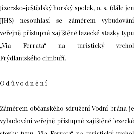
Jizersko-ještědský horský spolek, o. s. (dále jen
JJHS) nesouhlasí se záměrem vybudování
veřejně přístupné zajištěné lezecké stezky typu
„Via Ferrata“ na turistický vrchol
Frýdlantského cimbuří.
O d ů v o d n ě n í
Záměrem občanského sdružení Vodní brána je
vybudování veřejně přístupné zajištěné lezecké
stezky typu „Via Ferrata“ na turistický vrchol