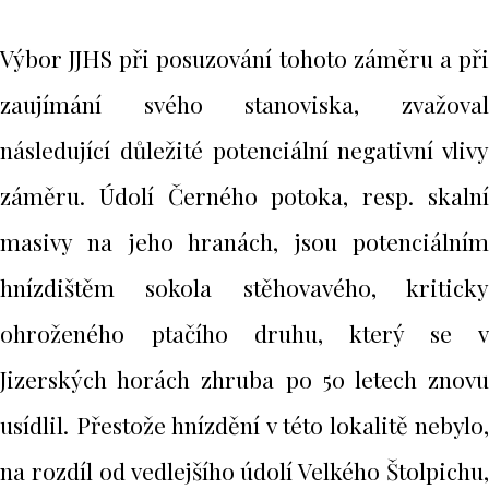
Výbor JJHS při posuzování tohoto záměru a při
zaujímání svého stanoviska, zvažoval
následující důležité potenciální negativní vlivy
záměru. Údolí Černého potoka, resp. skalní
masivy na jeho hranách, jsou potenciálním
hnízdištěm sokola stěhovavého, kriticky
ohroženého ptačího druhu, který se v
Jizerských horách zhruba po 50 letech znovu
usídlil. Přestože hnízdění v této lokalitě nebylo,
na rozdíl od vedlejšího údolí Velkého Štolpichu,