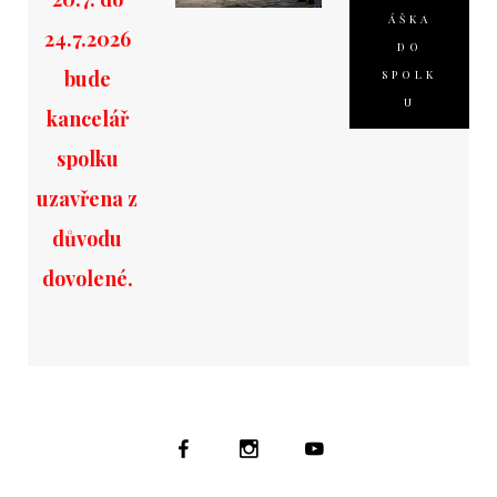
ÁŠKA
24.7.2026
DO
bude
SPOLK
U
kancelář
spolku
uzavřena z
důvodu
dovolené.