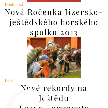
Předchozí
Nová Ročenka Jizersko-
ještědského horského
spolku 2013
Další
Nové rekordy na
Ještědu
Leave Comments