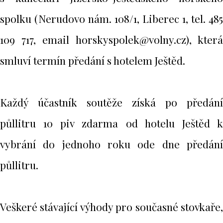
spolku (Nerudovo nám. 108/1, Liberec 1, tel. 485
109 717, email horskyspolek@volny.cz), která
smluví termín předání s hotelem Ještěd.
Každý účastník soutěže získá po předání
půllitru 10 piv zdarma od hotelu Ještěd k
vybrání do jednoho roku ode dne předání
půllitru.
Veškeré stávající výhody pro současné stovkaře,