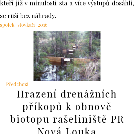
kteří již v minulosti sta a více výstupů dosáhli,
se ruší bez náhrady.
spolek
stovkaři
2016
Předchozí
Hrazení drenážních
příkopů k obnově
biotopu rašeliniště PR
Nová Louka