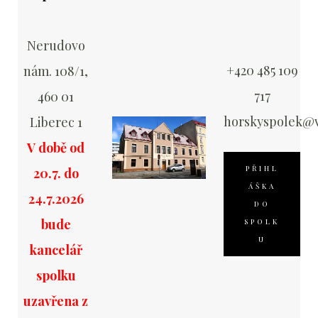
Nerudovo
+420 485 109
nám. 108/1,
717
460 01
horskyspolek@v
Liberec 1
V době od
PŘIHL
20.7. do
ÁŠKA
24.7.2026
DO
bude
SPOLK
U
kancelář
spolku
uzavřena z