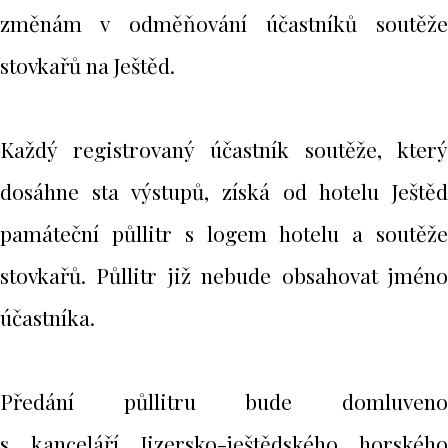
změnám v odměňování účastníků soutěže
stovkařů na Ještěd.
Každý registrovaný účastník soutěže, který
dosáhne sta výstupů, získá od hotelu Ještěd
památeční půllitr s logem hotelu a soutěže
stovkařů. Půllitr již nebude obsahovat jméno
účastníka.
Předání půllitru bude domluveno
s kanceláří Jizersko-ještědského horského