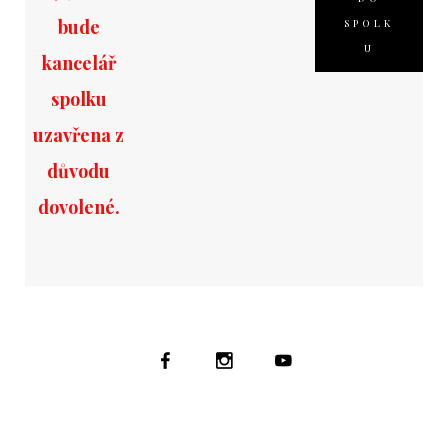
bude
SPOLK
U
kancelář
spolku
uzavřena z
důvodu
dovolené.