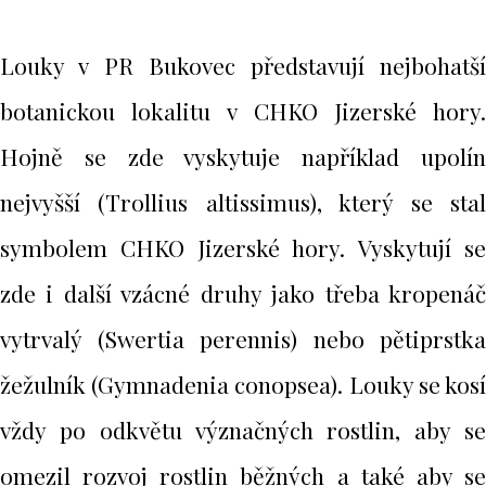
Louky v PR Bukovec představují nejbohatší
botanickou lokalitu v CHKO Jizerské hory.
Hojně se zde vyskytuje například upolín
nejvyšší (Trollius altissimus), který se stal
symbolem CHKO Jizerské hory. Vyskytují se
zde i další vzácné druhy jako třeba kropenáč
vytrvalý (Swertia perennis) nebo pětiprstka
žežulník (Gymnadenia conopsea). Louky se kosí
vždy po odkvětu význačných rostlin, aby se
omezil rozvoj rostlin běžných a také aby se