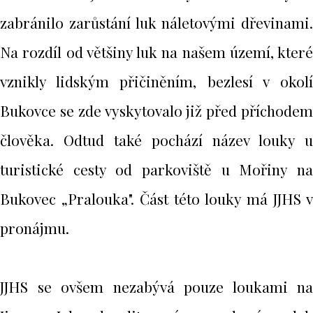
zabránilo zarůstání luk náletovými dřevinami.
Na rozdíl od většiny luk na našem území, které
vznikly lidským přičiněním, bezlesí v okolí
Bukovce se zde vyskytovalo již před příchodem
člověka. Odtud také pochází název louky u
turistické cesty od parkoviště u Mořiny na
Bukovec „Pralouka". Část této louky má JJHS v
pronájmu.
JJHS se ovšem nezabývá pouze loukami na