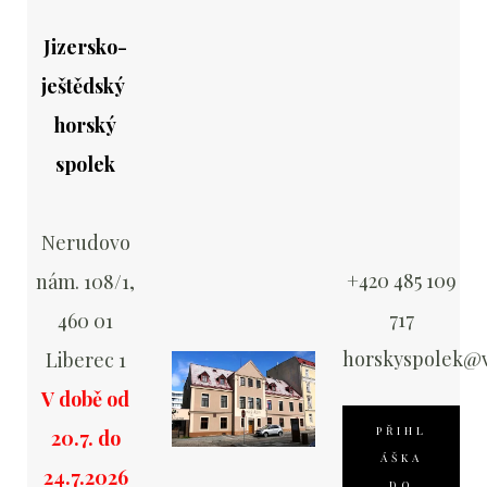
Jizersko-
ještědský
horský
spolek
Nerudovo
+420 485 109
nám. 108/1,
717
460 01
horskyspolek@v
Liberec 1
V době od
PŘIHL
20.7. do
ÁŠKA
24.7.2026
DO