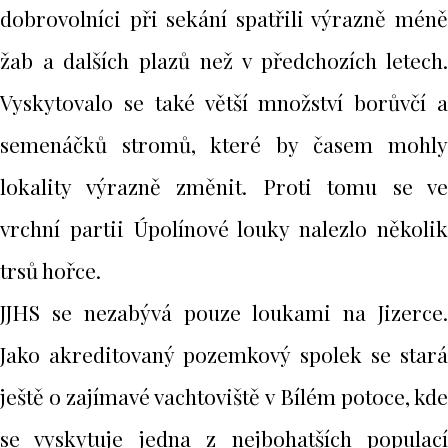
dobrovolníci při sekání spatřili výrazně méně
žab a dalších plazů než v předchozích letech.
Vyskytovalo se také větší množství borůvčí a
semenáčků stromů, které by časem mohly
lokality výrazně změnit. Proti tomu se ve
vrchní partii Úpolínové louky nalezlo několik
trsů hořce.
JJHS se nezabývá pouze loukami na Jizerce.
Jako akreditovaný pozemkový spolek se stará
ještě o zajímavé vachtoviště v Bílém potoce, kde
se vyskytuje jedna z nejbohatších populací