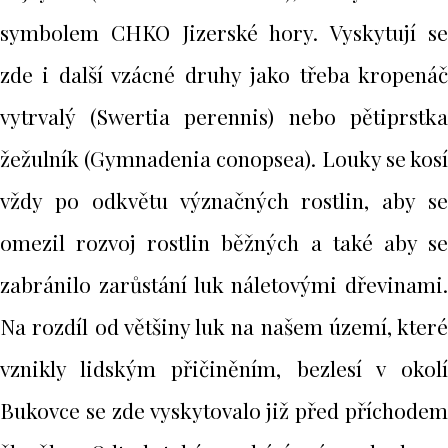
symbolem CHKO Jizerské hory. Vyskytují se
zde i další vzácné druhy jako třeba kropenáč
vytrvalý (Swertia perennis) nebo pětiprstka
žežulník (Gymnadenia conopsea). Louky se kosí
vždy po odkvětu význačných rostlin, aby se
omezil rozvoj rostlin běžných a také aby se
zabránilo zarůstání luk náletovými dřevinami.
Na rozdíl od většiny luk na našem území, které
vznikly lidským přičiněním, bezlesí v okolí
Bukovce se zde vyskytovalo již před příchodem