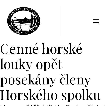
28 červenec 2019
Cenné horské
louky opět
posekány členy
Horského spolku