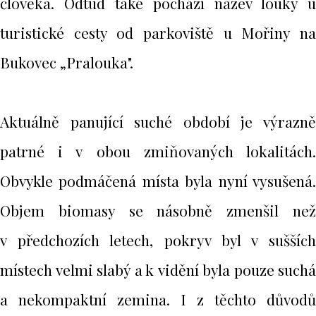
člověka. Odtud také pochází název louky u
turistické cesty od parkoviště u Mořiny na
Bukovec „Pralouka".
Aktuálně panující suché období je výrazně
patrné i v obou zmiňovaných lokalitách.
Obvykle podmáčená místa byla nyní vysušená.
Objem biomasy se násobně zmenšil než
v předchozích letech, pokryv byl v sušších
místech velmi slabý a k vidění byla pouze suchá
a nekompaktní zemina. I z těchto důvodů