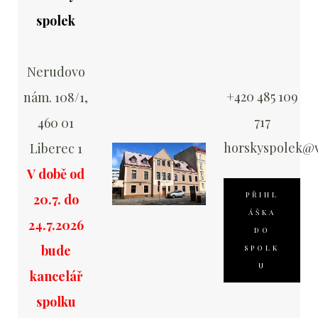
spolek
Nerudovo
+420 485 109
nám. 108/1,
717
460 01
horskyspolek@v
Liberec 1
V době od
PŘIHL
20.7. do
ÁŠKA
24.7.2026
DO
bude
SPOLK
U
kancelář
spolku