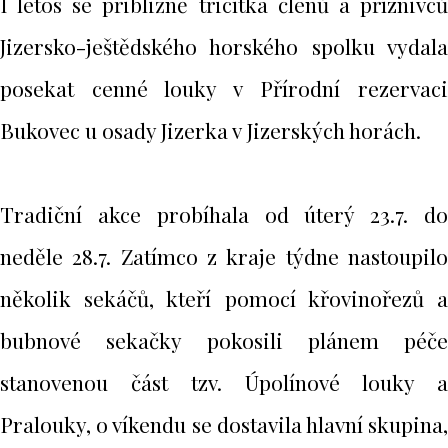
I letos se přibližně třicítka členů a příznivců
Jizersko-ještědského horského spolku vydala
posekat cenné louky v Přírodní rezervaci
Bukovec u osady Jizerka v Jizerských horách.
Tradiční akce probíhala od úterý 23.7. do
neděle 28.7. Zatímco z kraje týdne nastoupilo
několik sekáčů, kteří pomocí křovinořezů a
bubnové sekačky pokosili plánem péče
stanovenou část tzv. Úpolínové louky a
Pralouky, o víkendu se dostavila hlavní skupina,