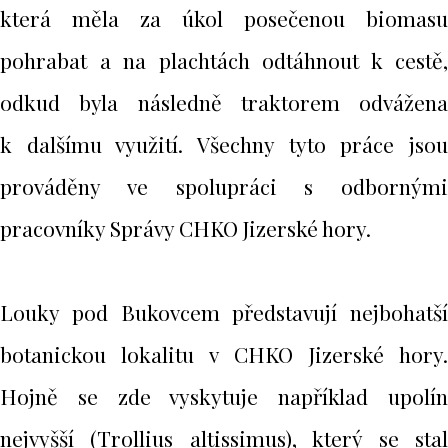
která měla za úkol posečenou biomasu
pohrabat a na plachtách odtáhnout k cestě,
odkud byla následně traktorem odvážena
k dalšímu využití. Všechny tyto práce jsou
prováděny ve spolupráci s odbornými
pracovníky Správy CHKO Jizerské hory.
Louky pod Bukovcem představují nejbohatší
botanickou lokalitu v CHKO Jizerské hory.
Hojně se zde vyskytuje například upolín
nejvyšší (Trollius altissimus), který se stal