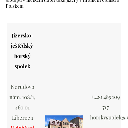
Polskem.
Jizersko-
ještědský
horský
spolek
Nerudovo
+420 485 109
nám. 108/1,
717
460 01
horskyspolek@v
Liberec 1