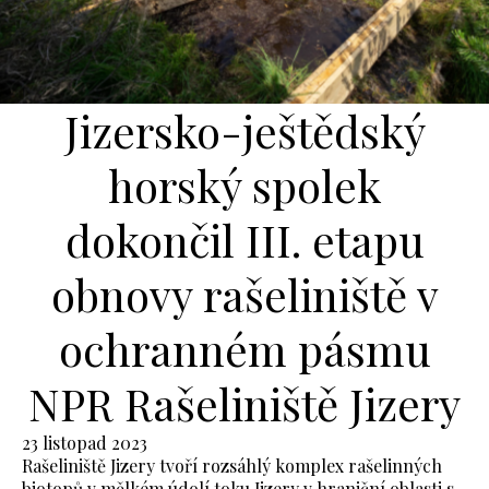
Jizersko-ještědský
horský spolek
dokončil III. etapu
obnovy rašeliniště v
ochranném pásmu
NPR Rašeliniště Jizery
23 listopad 2023
Rašeliniště Jizery tvoří rozsáhlý komplex rašelinných
biotopů v mělkém údolí toku Jizery v hraniční oblasti s