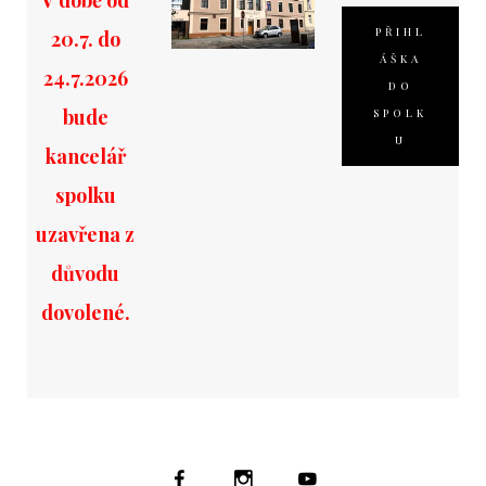
V době od
PŘIHL
20.7. do
ÁŠKA
24.7.2026
DO
bude
SPOLK
U
kancelář
spolku
uzavřena z
důvodu
dovolené.