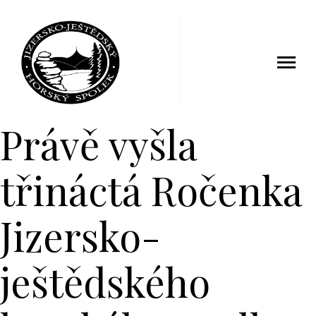
14 duben 2015
Právě vyšla
třináctá Ročenka
Jizersko-
ještědského