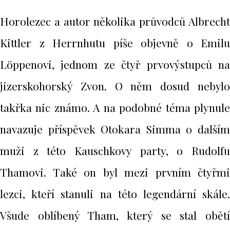
Horolezec a autor několika průvodců Albrecht
Kittler z Herrnhutu píše objevně o Emilu
Löppenovi, jednom ze čtyř prvovýstupců na
jizerskohorský Zvon. O něm dosud nebylo
takřka nic známo. A na podobné téma plynule
navazuje příspěvek Otokara Simma o dalším
muži z této Kauschkovy party, o Rudolfu
Thamovi. Také on byl mezi prvním čtyřmi
lezci, kteří stanuli na této legendární skále.
Všude oblíbený Tham, který se stal obětí