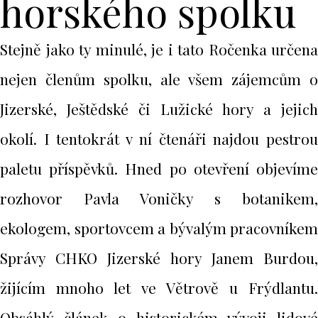
horského spolku
Stejně jako ty minulé, je i tato Ročenka určena
nejen členům spolku, ale všem zájemcům o
Jizerské, Ještědské či Lužické hory a jejich
okolí. I tentokrát v ní čtenáři najdou pestrou
paletu příspěvků. Hned po otevření objevíme
rozhovor Pavla Voničky s botanikem,
ekologem, sportovcem a bývalým pracovníkem
Správy CHKO Jizerské hory Janem Burdou,
žijícím mnoho let ve Větrově u Frýdlantu.
Obsáhlý článek o historickém vývoji lidové