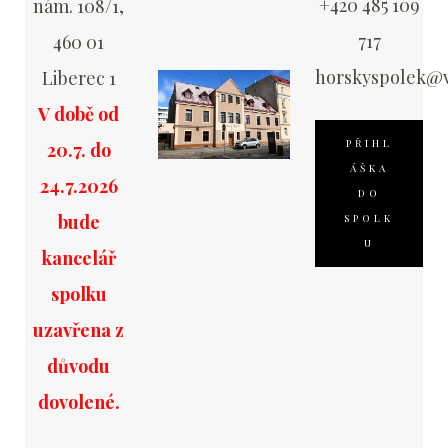
+420 485 109
nám. 108/1,
717
460 01
horskyspolek@v
Liberec 1
V době od
PŘIHL
20.7. do
ÁŠKA
24.7.2026
DO
bude
SPOLK
U
kancelář
spolku
uzavřena z
důvodu
dovolené.