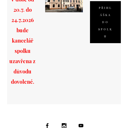
PŘIHL
20.7. do
ÁŠKA
24.7.2026
DO
bude
SPOLK
U
kancelář
spolku
uzavřena z
důvodu
dovolené.