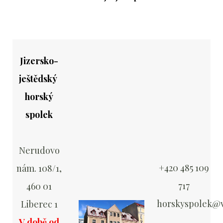
Jizersko-
ještědský
horský
spolek
Nerudovo
+420 485 109
nám. 108/1,
717
460 01
horskyspolek@v
Liberec 1
V době od