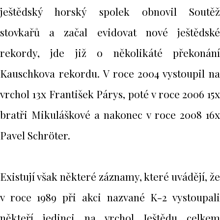
ještědský horský spolek obnovil Soutěž
stovkařů a začal evidovat nové ještědské
rekordy, jde již o několikáté překonání
Kauschkova rekordu. V roce 2004 vystoupil na
vrchol 13x František Párys, poté v roce 2006 15x
bratři Mikuláškové a nakonec v roce 2008 16x
Pavel Schröter.
Existují však některé záznamy, které uvádějí, že
v roce 1989 při akci nazvané K-2 vystoupali
někteří jedinci na vrchol Ještědu celkem