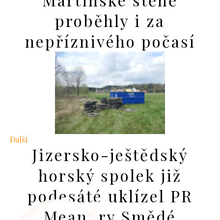
proběhly i za
nepříznivého počasí
Další
Jizersko-ještědský
horský spolek již
podesáté uklízel PR
Meandry Smědé