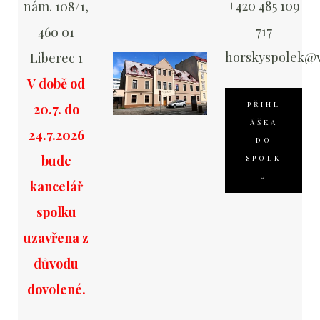
+420 485 109
nám. 108/1,
717
460 01
horskyspolek@v
Liberec 1
V době od
PŘIHL
20.7. do
ÁŠKA
24.7.2026
DO
bude
SPOLK
U
kancelář
spolku
uzavřena z
důvodu
dovolené.