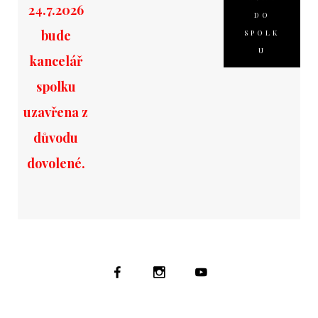
24.7.2026
DO
bude
SPOLK
U
kancelář
spolku
uzavřena z
důvodu
dovolené.