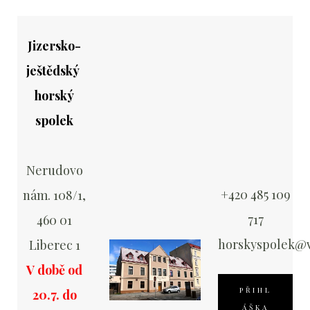
Jizersko-
ještědský
horský
spolek
Nerudovo
+420 485 109
nám. 108/1,
717
460 01
horskyspolek@v
Liberec 1
V době od
PŘIHL
20.7. do
ÁŠKA