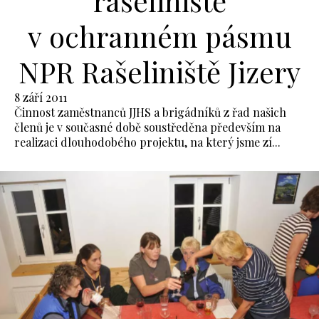
rašeliniště
v ochranném pásmu
NPR Rašeliniště Jizery
8 září 2011
Činnost zaměstnanců JJHS a brigádníků z řad našich
členů je v současné době soustředěna především na
realizaci dlouhodobého projektu, na který jsme zí...