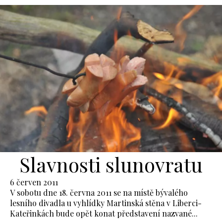
Slavnosti slunovratu
6 červen 2011
V sobotu dne 18. června 2011 se na místě bývalého
lesního divadla u vyhlídky Martinská stěna v Liberci-
Kateřinkách bude opět konat představení nazvané...