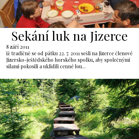
Sekání luk na Jizerce
8 září 2011
iž tradičně se od pátku 22. 7. 2011 sešli na Jizerce členové
Jizersko-ještědského horského spolku, aby společnými
silami pokosili a uklidili cenné lou...