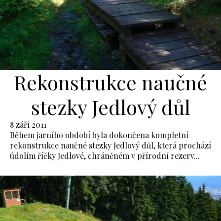
Rekonstrukce naučné
stezky Jedlový důl
8 září 2011
Během jarního období byla dokončena kompletní
rekonstrukce naučné stezky Jedlový důl, která prochází
údolím říčky Jedlové, chráněném v přírodní rezerv...