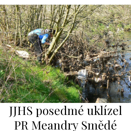
JJHS posedmé uklízel
PR Meandry Smědé