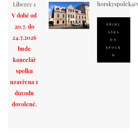
horskyspolek@v
Liberec 1
V době od
PŘIHL
20.7. do
ÁŠKA
24.7.2026
DO
bude
SPOLK
U
kancelář
spolku
uzavřena z
důvodu
dovolené.