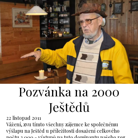
Pozvánka na 2000
Ještědů
22 listopad 2011
Vážení, zvu tímto všechny zájemce ke společnému
výšlapu na Ještěd u příležitosti dosažení celkového
počtu 2 000,- výstupů na tuto dominantu našeho reg...