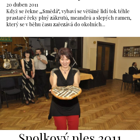
20 duben 2011
Když se řekne „Smědá“, vybaví se většině lidí tok téhle
prastaré řeky plný zákrutů, meandrů a slepých ramen,
který se v běhu času zařezává do okolních...
Spolkový ples 2011