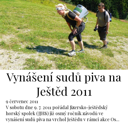
Vynášení sudů piva na
Ještěd 2011
9 červenec 2011
V sobotu dne 9. 7. 2011 pořádal Jizersko-ještědský
horský spolek (JJHS) již osmý ročník závodů ve
vynášení sudů piva na vrchol Ještědu v rámci akce Os...