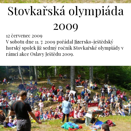
Stovkařská olympiáda
2009
12 červenec 2009
V sobotu dne 11. 7. 2009 pořádal Jizersko-ještědský
horský spolek již sedmý ročník Stovkařské olympiády v
rámci akce Oslavy Ještědu 2009.