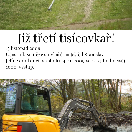
Již třetí tisícovkař!
15 listopad 2009
Účastník Soutěže stovkařů na Ještěd Stanislav
Jelínek dokončil v sobotu 14. 11. 2009 ve 14.23 hodin svůj
1000. výstup.