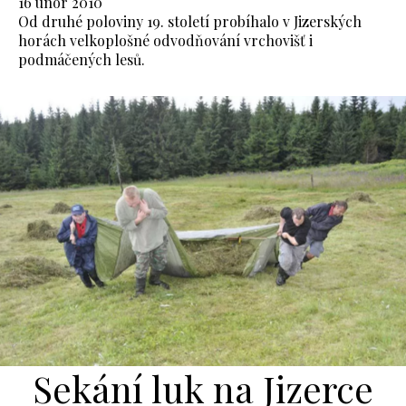
16 únor 2010
Od druhé poloviny 19. století probíhalo v Jizerských
horách velkoplošné odvodňování vrchovišť i
podmáčených lesů.
Sekání luk na Jizerce