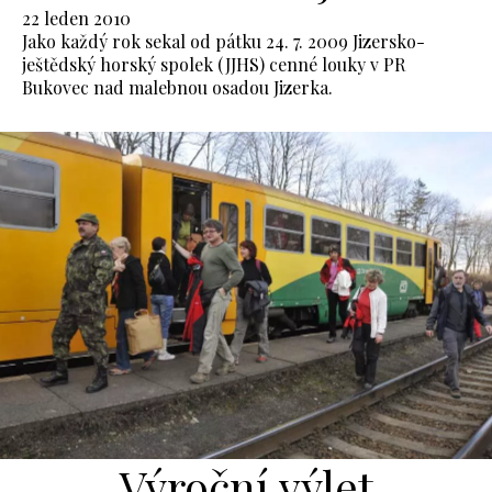
22 leden 2010
Jako každý rok sekal od pátku 24. 7. 2009 Jizersko-
ještědský horský spolek (JJHS) cenné louky v PR
Bukovec nad malebnou osadou Jizerka.
Výroční výlet