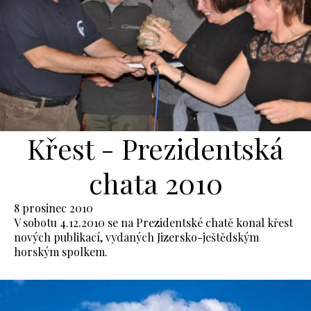
Křest - Prezidentská
chata 2010
8 prosinec 2010
V sobotu 4.12.2010 se na Prezidentské chatě konal křest
nových publikací, vydaných Jizersko-ještědským
horským spolkem.