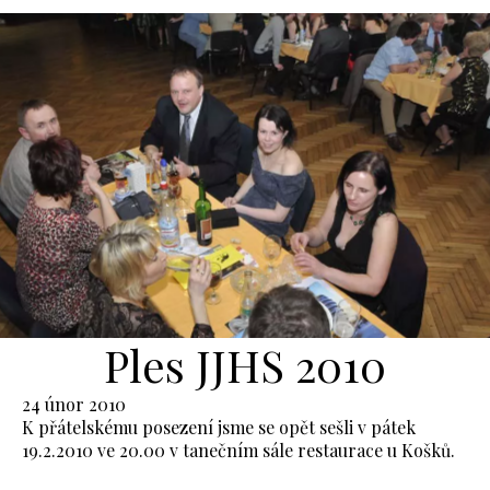
Ples JJHS 2010
24 únor 2010
K přátelskému posezení jsme se opět sešli v pátek
19.2.2010 ve 20.00 v tanečním sále restaurace u Košků.