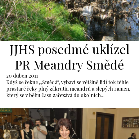
JJHS posedmé uklízel
PR Meandry Smědé
20 duben 2011
Když se řekne „Smědá“, vybaví se většině lidí tok téhle
prastaré řeky plný zákrutů, meandrů a slepých ramen,
který se v běhu času zařezává do okolních...