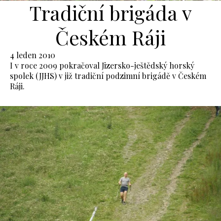
Tradiční brigáda v
Českém Ráji
4 leden 2010
I v roce 2009 pokračoval Jizersko-ještědský horský
spolek (JJHS) v již tradiční podzimní brigádě v Českém
Ráji.