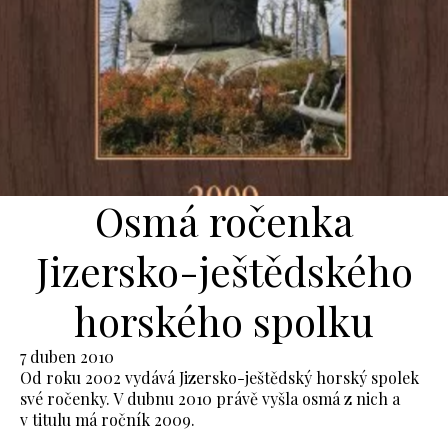
Osmá ročenka
Jizersko-ještědského
horského spolku
7 duben 2010
Od roku 2002 vydává Jizersko-ještědský horský spolek
své ročenky. V dubnu 2010 právě vyšla osmá z nich a
v titulu má ročník 2009.