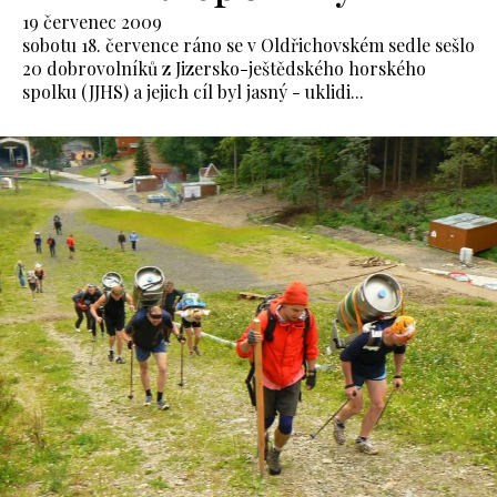
19 červenec 2009
sobotu 18. července ráno se v Oldřichovském sedle sešlo
20 dobrovolníků z Jizersko-ještědského horského
spolku (JJHS) a jejich cíl byl jasný - uklidi...