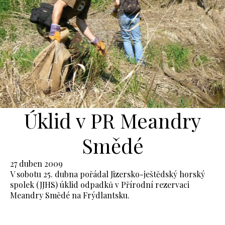
Úklid v PR Meandry
Smědé
27 duben 2009
V sobotu 25. dubna pořádal Jizersko-ještědský horský
spolek (JJHS) úklid odpadků v Přírodní rezervaci
Meandry Smědé na Frýdlantsku.