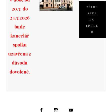
PŘIHL
20.7. do
ÁŠKA
24.7.2026
DO
bude
SPOLK
U
kancelář
spolku
uzavřena z
důvodu
dovolené.