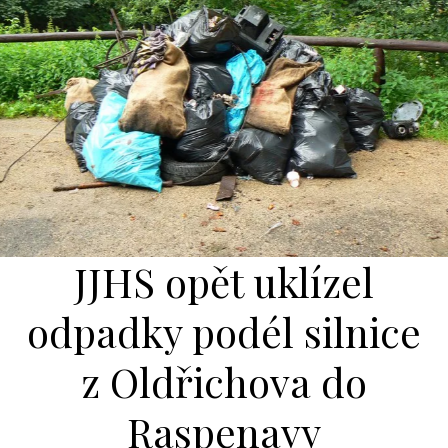
JJHS opět uklízel
odpadky podél silnice
z Oldřichova do
Raspenavy