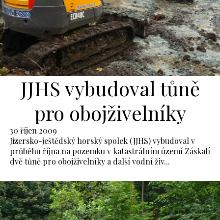
JJHS vybudoval tůně
pro obojživelníky
30 říjen 2009
Jizersko-ještědský horský spolek (JJHS) vybudoval v
průběhu října na pozemku v katastrálním území Záskalí
dvě tůně pro obojživelníky a další vodní živ...