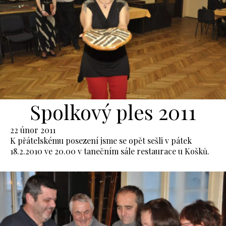
Spolkový ples 2011
22 únor 2011
K přátelskému posezení jsme se opět sešli v pátek
18.2.2010 ve 20.00 v tanečním sále restaurace u Košků.