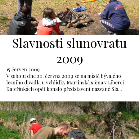
Slavnosti slunovratu
2009
15 červen 2009
V sobotu dne 20. června 2009 se na místě bývalého
lesního divadla u vyhlídky Martinská stěna v Liberci-
Kateřinkách opět konalo představení nazvané Sla...