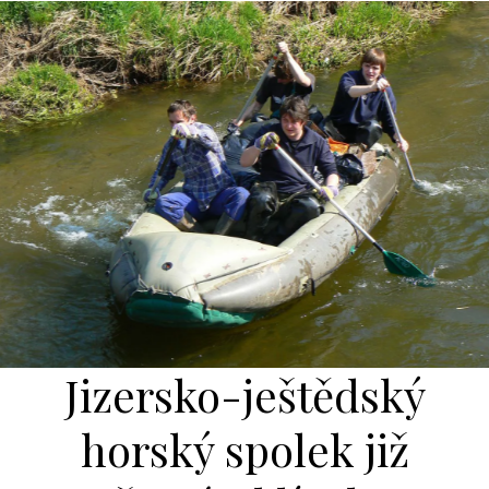
Jizersko-ještědský
horský spolek již