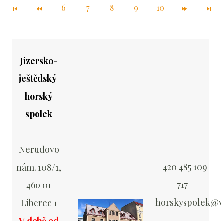
6
7
8
9
10
Jizersko-
ještědský
horský
spolek
Nerudovo
+420 485 109
nám. 108/1,
717
460 01
horskyspolek@v
Liberec 1
V době od