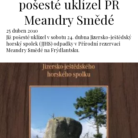
pošesté uklízel PR
Meandry Smědé
25 duben 2010
Již pošesté uklízel v sobotu 24. dubna Jizersko-ještědský
horský spolek (JJHS) odpadky v Přírodní rezervaci
Meandry Smědé na Frýdlantsku.