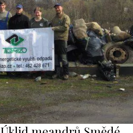
Úklid meandrů Smědé