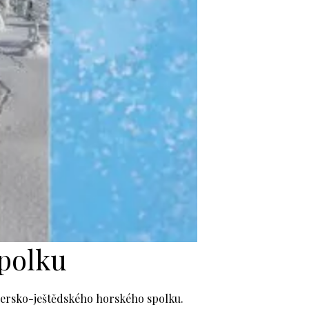
spolku
izersko-ještědského horského spolku.