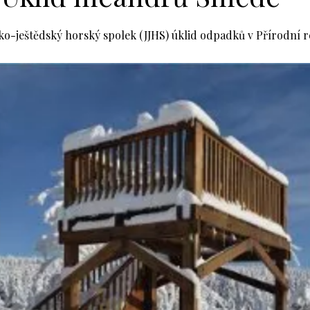
rsko-ještědský horský spolek (JJHS) úklid odpadků v Přírodní