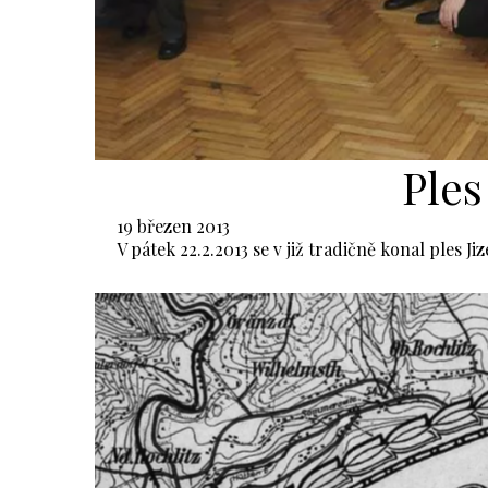
Ples
19 březen 2013
V pátek 22.2.2013 se v již tradičně konal ples 