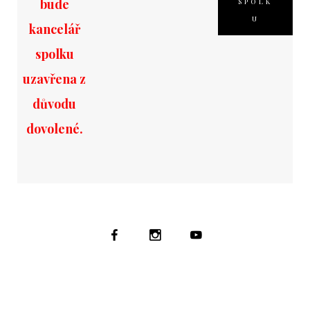
bude
SPOLK
U
kancelář
spolku
uzavřena z
důvodu
dovolené.