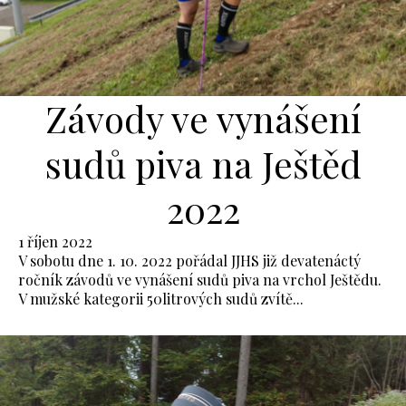
Závody ve vynášení
sudů piva na Ještěd
2022
1 říjen 2022
V sobotu dne 1. 10. 2022 pořádal JJHS již devatenáctý
ročník závodů ve vynášení sudů piva na vrchol Ještědu.
V mužské kategorii 50litrových sudů zvítě...