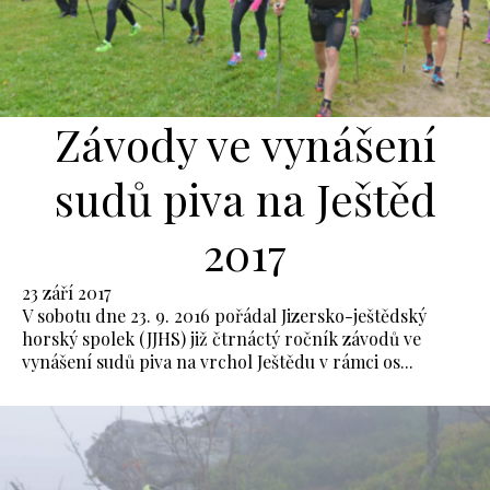
Závody ve vynášení
sudů piva na Ještěd
2017
23 září 2017
V sobotu dne 23. 9. 2016 pořádal Jizersko-ještědský
horský spolek (JJHS) již čtrnáctý ročník závodů ve
vynášení sudů piva na vrchol Ještědu v rámci os...