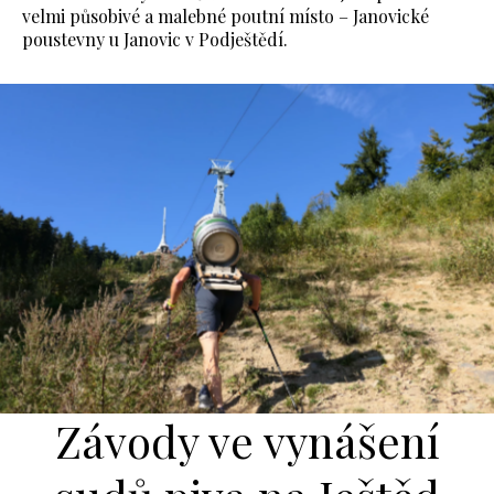
velmi působivé a malebné poutní místo – Janovické
poustevny u Janovic v Podještědí.
Závody ve vynášení