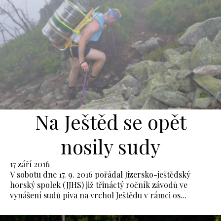
Na Ještěd se opět
nosily sudy
17 září 2016
V sobotu dne 17. 9. 2016 pořádal Jizersko-ještědský
horský spolek (JJHS) již třináctý ročník závodů ve
vynášení sudů piva na vrchol Ještědu v rámci os...