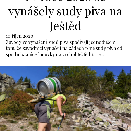
vynášely sudy piva na
Ještěd
10 říjen 2020
Závody ve vynášení sudů piva spočívají jednoduše v
tom, že závodníci vynášejí na zádech plné sudy piva od
spodní stanice lanovky na vrchol Ještědu. Le...