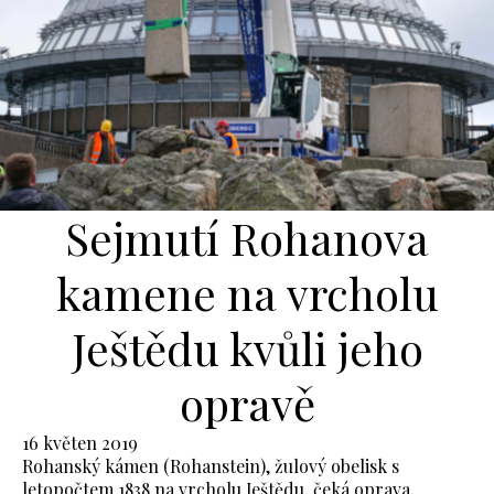
Sejmutí Rohanova
kamene na vrcholu
Ještědu kvůli jeho
opravě
16 květen 2019
Rohanský kámen (Rohanstein), žulový obelisk s
letopočtem 1838 na vrcholu Ještědu, čeká oprava.