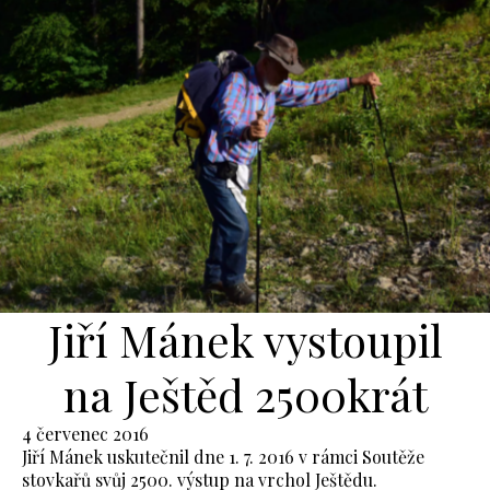
Jiří Mánek vystoupil
na Ještěd 2500krát
4 červenec 2016
Jiří Mánek uskutečnil dne 1. 7. 2016 v rámci Soutěže
stovkařů svůj 2500. výstup na vrchol Ještědu.