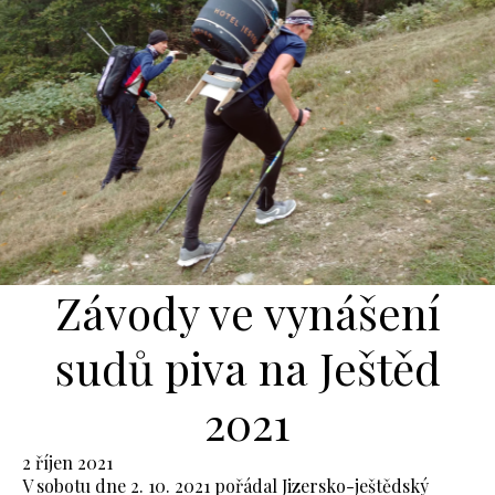
Závody ve vynášení
sudů piva na Ještěd
2021
2 říjen 2021
V sobotu dne 2. 10. 2021 pořádal Jizersko-ještědský