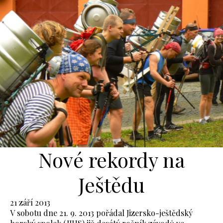
Nové rekordy na
Ještědu
21 září 2013
V sobotu dne 21. 9. 2013 pořádal Jizersko-ještědský