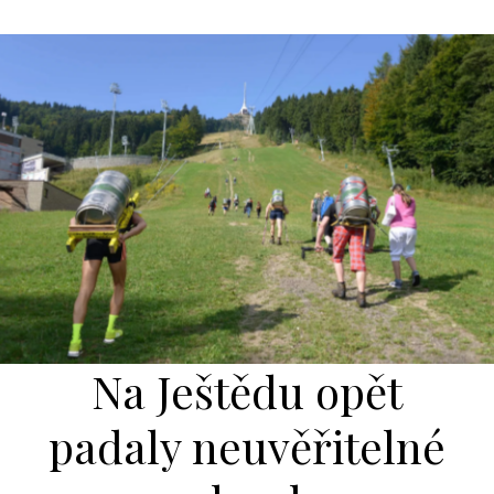
Na Ještědu opět
padaly neuvěřitelné