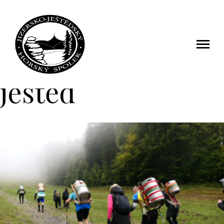
ještěd