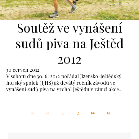
Soutěž ve vynášení
sudů piva na Ještěd
2012
30 červen 2012
V sobotu dne 30. 6. 2012 pořádal Jizersko-ještědský
horský spolek (JJHS) již devátý ročník závodů ve
vynášení sudů piva na vrchol Ještědu v rámci akce...
1
2