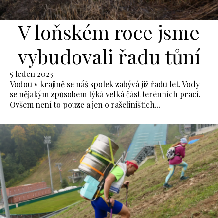
V loňském roce jsme
vybudovali řadu tůní
5 leden 2023
Vodou v krajině se náš spolek zabývá již řadu let. Vody
se nějakým způsobem týká velká část terénních prací.
Ovšem není to pouze a jen o rašeliništích...