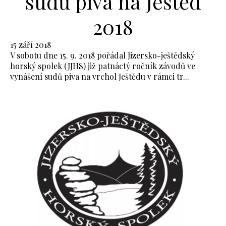
sudů piva na Ještěd
2018
15 září 2018
V sobotu dne 15. 9. 2018 pořádal Jizersko-ještědský
horský spolek (JJHS) již patnáctý ročník závodů ve
vynášení sudů piva na vrchol Ještědu v rámci tr...