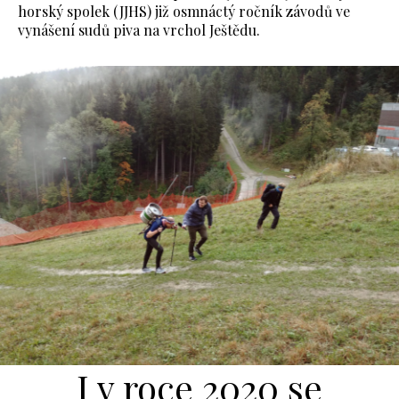
horský spolek (JJHS) již osmnáctý ročník závodů ve
vynášení sudů piva na vrchol Ještědu.
I v roce 2020 se