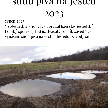
sudů piva na Ještěd
2023
7 říjen 2023
V sobotu dne 7. 10. 2023 pořádal Jizersko-ještědský
horský spolek (JJHS) již dvacátý ročník závodů ve
vynášení sudů piva na vrchol Ještědu. Závody se ...