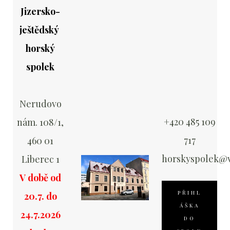
Jizersko-
ještědský
horský
spolek
Nerudovo
+420 485 109
nám. 108/1,
717
460 01
horskyspolek@v
Liberec 1
V době od
PŘIHL
20.7. do
ÁŠKA
24.7.2026
DO