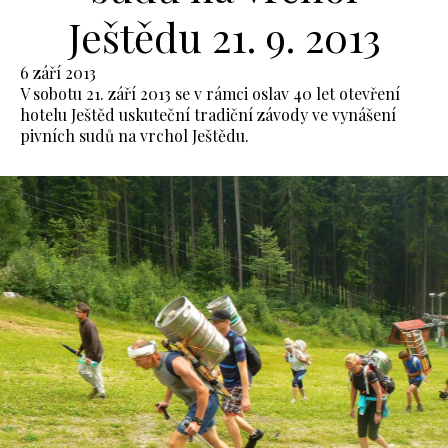
Ještědu 21. 9. 2013
6 září 2013
V sobotu 21. září 2013 se v rámci oslav 40 let otevření
hotelu Ještěd uskuteční tradiční závody ve vynášení
pivních sudů na vrchol Ještědu.