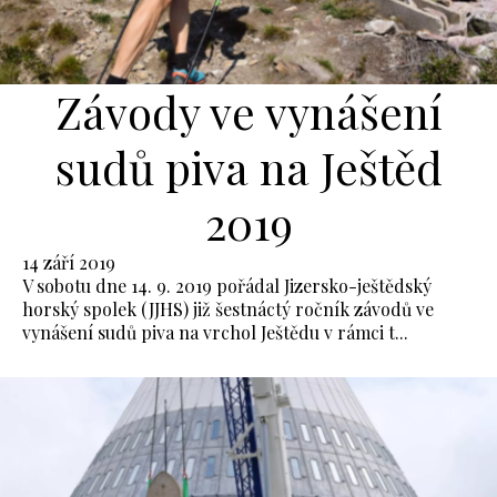
Závody ve vynášení
sudů piva na Ještěd
2019
14 září 2019
V sobotu dne 14. 9. 2019 pořádal Jizersko-ještědský
horský spolek (JJHS) již šestnáctý ročník závodů ve
vynášení sudů piva na vrchol Ještědu v rámci t...