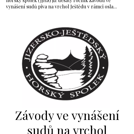
horský spolek (JJHS) již desátý ročník závodů ve
vynášení sudů piva na vrchol Ještědu v rámci osla...
Závody ve vynášení
sudů na vrchol