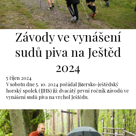
Závody ve vynášení
sudů piva na Ještěd
2024
5 říjen 2024
V sobotu dne 5. 10. 2024 pořádal Jizersko-ještědský
horský spolek (JJHS) již dvacátý první ročník závodů ve
vynášení sudů piva na vrchol Ještědu.