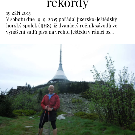
rekordy
19 září 2015
V sobotu dne 19. 9. 2015 pořádal Jizersko-ještědský
horský spolek (JJHS) již dvanáctý ročník závodů ve
vynášení sudů piva na vrchol Ještědu v rámci os...